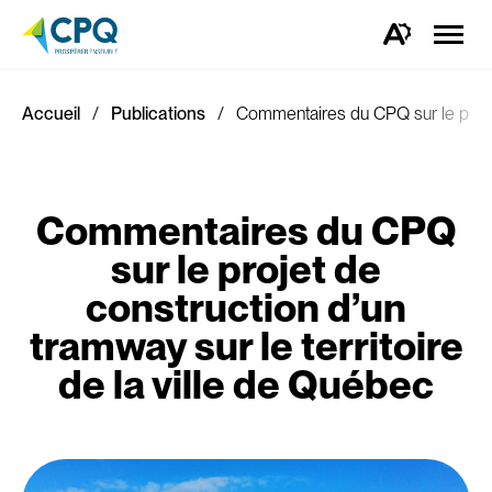
Ouvrir
la
Ouvrez
naviga
la
du
barre
site
d'outils
d'accessibilité.
Accueil
Publications
Commentaires du CPQ sur le projet 
Commentaires du CPQ
sur le projet de
construction d’un
tramway sur le territoire
de la ville de Québec