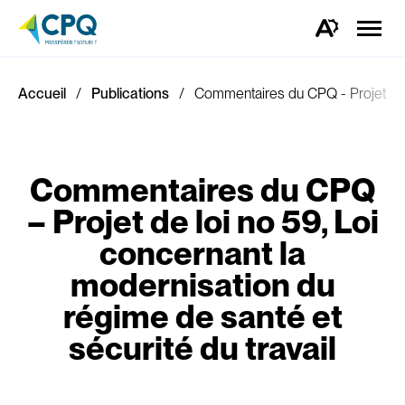
Ouvrir
la
Ouvrez
naviga
la
du
barre
site
d'outils
d'accessibilité.
Accueil
Publications
Commentaires du CPQ - Projet de lo
Commentaires du CPQ
– Projet de loi no 59, Loi
concernant la
modernisation du
régime de santé et
sécurité du travail