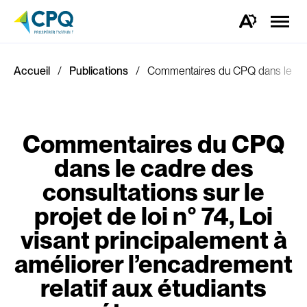
Ouvrir
la
Ouvrez
naviga
la
du
barre
site
d'outils
d'accessibilité.
Accueil
Publications
Commentaires du CPQ dans le cadre 
Commentaires du CPQ
dans le cadre des
consultations sur le
projet de loi n° 74, Loi
visant principalement à
améliorer l’encadrement
relatif aux étudiants