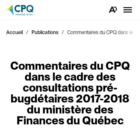
Ouvrir
la
Ouvrez
naviga
la
du
barre
site
d'outils
d'accessibilité.
Accueil
Publications
Commentaires du CPQ dans le cad
Commentaires du CPQ
dans le cadre des
consultations pré-
bugdétaires 2017-2018
du ministère des
Finances du Québec