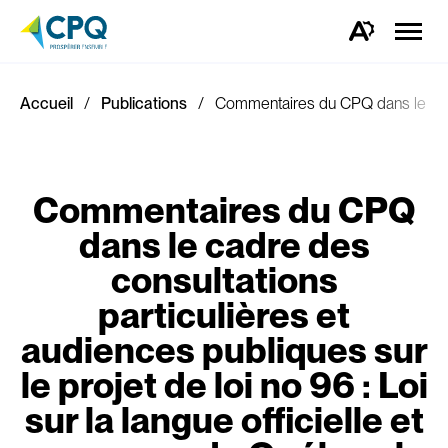
Ouvrir
la
Ouvrez
naviga
la
du
barre
site
d'outils
d'accessibilité.
Accueil
Publications
Commentaires du CPQ dans le cadre 
Commentaires du CPQ
dans le cadre des
consultations
particulières et
audiences publiques sur
le projet de loi no 96 : Loi
sur la langue officielle et