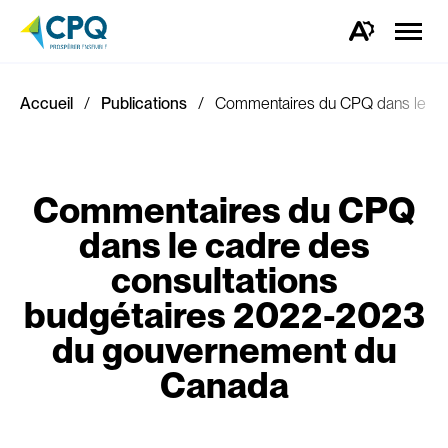
Ouvrir
la
Ouvrez
naviga
la
du
barre
site
d'outils
d'accessibilité.
Accueil
Publications
Commentaires du CPQ dans le ca
Commentaires du CPQ
dans le cadre des
consultations
budgétaires 2022-2023
du gouvernement du
Canada