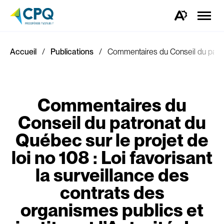
Ouvrir
la
Ouvrez
naviga
la
du
barre
site
d'outils
d'accessibilité.
Accueil
Publications
Commentaires du Conseil du patrona
Commentaires du
Conseil du patronat du
Québec sur le projet de
loi no 108 : Loi favorisant
la surveillance des
contrats des
organismes publics et