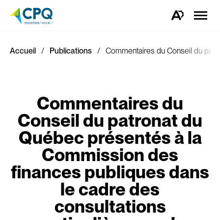
Ouvrir
la
Ouvrez
naviga
la
du
barre
site
d'outils
d'accessibilité.
Accueil
Publications
Commentaires du Conseil du patron
Commentaires du
Conseil du patronat du
Québec présentés à la
Commission des
finances publiques dans
le cadre des
consultations