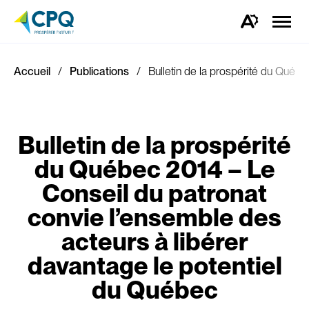
Ouvrir
la
Ouvrez
naviga
la
du
barre
site
d'outils
d'accessibilité.
Accueil
Publications
Bulletin de la prospérité du Québ
Bulletin de la prospérité
du Québec 2014 – Le
Conseil du patronat
convie l’ensemble des
acteurs à libérer
davantage le potentiel
du Québec