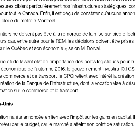
ures ciblant particulièrement nos infrastructures stratégiques, c
r tout le Canada. Enfin, il est déçu de constater qu’aucune annonce
 bleue du métro à Montréal.
ers ne doivent pas être à la remorque de la mise sur pied effective
rs cas, entre autre pour le REM, les décisions doivent être prises d
our le Québec et son économie », selon M. Dorval.
 une étude faisant état de l’importance des pôles logistiques pour 
économique de l’automne 2016, le gouvernement investira 10,1 G$ 
 de commerce et de transport, le CPQ retient avec intérêt la création
réation de la Banque de l’infrastructure, dont la vocation vise à dés
ation sur le commerce et le transport.
s-Unis
on n’a été annoncée en lien avec l’impôt sur les gains en capital. 
 prévu par le budget, car le marché a atteint son point de saturation.