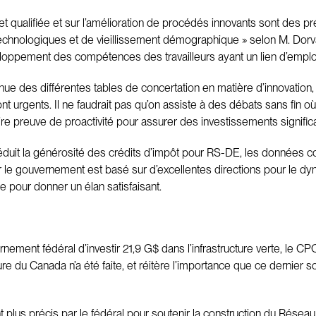
qualifiée et sur l’amélioration de procédés innovants sont des pré
technologiques et de vieillissement démographique » selon M. Dor
éveloppement des compétences des travailleurs ayant un lien d’emplo
tenue des différentes tables de concertation en matière d’innovation
 sont urgents. Il ne faudrait pas qu’on assiste à des débats sans fin 
re preuve de proactivité pour assurer des investissements signific
éduit la générosité des crédits d’impôt pour RS-DE, les données
le gouvernement est basé sur d’excellentes directions pour le dyn
 pour donner un élan satisfaisant.
ernement fédéral d’investir 21,9 G$ dans l’infrastructure verte, le
e du Canada n’a été faite, et réitère l’importance que ce dernier soi
 plus précis par le fédéral pour soutenir la construction du Réseau