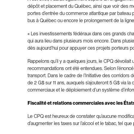
dépôt et placement du Québec, ainsi que voir des mes
portes d’entrée du commerce atlantique par bateau pou
bus à Québec ou encore le prolongement de la ligne
« Les investissements fédéraux dans ces grands chanti
qui aura lieu dans plusieurs mois encore. Dans plusieu
dès aujourd’hui pour appuyer ces projets porteurs p
Rappelons qu’il y a quelques jours, le CPQ dévoilait
recommandations ont été entendues. Selon l’énoncé 
transport. Dans le cadre de l’Initiative des corridors
de 2 G$ sur 11 ans, auxquels s’ajouteront 5 G$ via la c
commerciaux et le déploiement d’un système d’inform
Fiscalité et relations commerciales avec les État
Le CPQ est heureux de constater qu’aucune modificati
d’augmenter les taxes sur l’alcool et le tabac, tel que