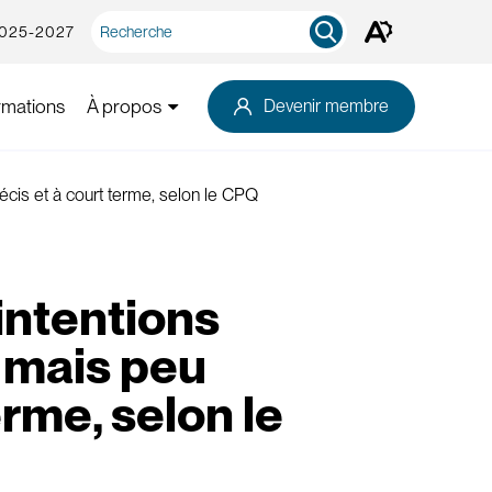
Recherche
2025-2027
Ouvrez
rapide
la
barre
d'outils
rmations
À propos
Devenir membre
d'accessibilité.
écis et à court terme, selon le CPQ
intentions
 mais peu
rme, selon le