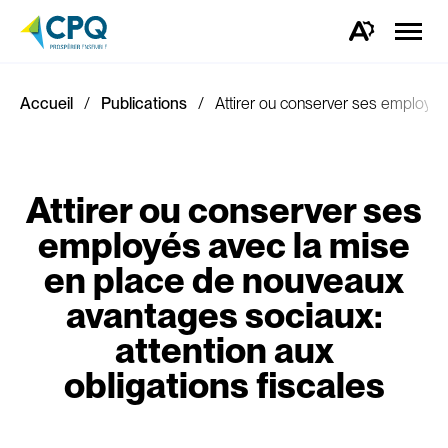
Ouvrir
la
Ouvrez
naviga
la
du
barre
site
d'outils
d'accessibilité.
Accueil
Publications
Attirer ou conserver ses employés 
Attirer ou conserver ses
employés avec la mise
en place de nouveaux
avantages sociaux:
attention aux
obligations fiscales