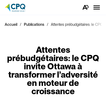
Ouvrir
la
Ouvrez
naviga
la
du
barre
site
d'outils
d'accessibilité.
Accueil
Publications
Attentes prébudgétaires: le CPQ in
Attentes
prébudgétaires: le CPQ
invite Ottawa à
transformer l’adversité
en moteur de
croissance