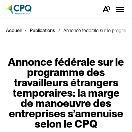
Ouvrir
la
Ouvrez
naviga
la
du
barre
site
d'outils
d'accessibilité.
Accueil
Publications
Annonce fédérale sur le programm
Annonce fédérale sur le
programme des
travailleurs étrangers
temporaires: la marge
de manoeuvre des
entreprises s’amenuise
selon le CPQ