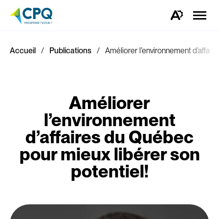
Ouvrir
la
Ouvrez
naviga
la
du
barre
site
d'outils
d'accessibilité.
Accueil
Publications
Améliorer l’environnement d’affair
Améliorer
l’environnement
d’affaires du Québec
pour mieux libérer son
potentiel!