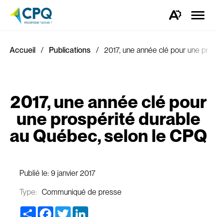
Ouvrir
la
Ouvrez
naviga
la
du
barre
site
d'outils
d'accessibilité.
Accueil
Publications
2017, une année clé pour une pro
2017, une année clé pour
une prospérité durable
au Québec, selon le CPQ
Publié le:
9 janvier 2017
Type:
Communiqué de presse
Share
Facebook
Twitter
LinkedIn