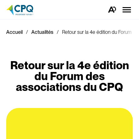
Ouvrir
la
Ouvrez
naviga
la
du
barre
site
d'outils
d'accessibilité.
Accueil
Actualités
Retour sur la 4e édition du Forum d
Retour sur la 4e édition
du Forum des
associations du CPQ