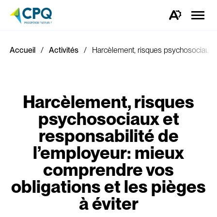
Ouvrir
la
Ouvrez
naviga
la
du
barre
site
d'outils
d'accessibilité.
Accueil
Activités
Harcèlement, risques psychosociaux et
Harcèlement, risques
psychosociaux et
responsabilité de
l’employeur: mieux
comprendre vos
obligations et les pièges
à éviter