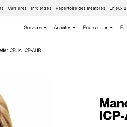
as
Carrières
Infolettres
Répertoire des membres
Enjeux 
Services
Activités
Publications
Fo
etier, CRHA, ICP-AHR
Mano
ICP