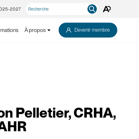
Recherche
2025-2027
Ouvrez
rapide
la
barre
d'outils
rmations
À propos
Devenir membre
d'accessibilité.
n Pelletier, CRHA,
-AHR