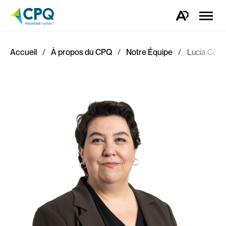
Ouvrir
la
Ouvrez
naviga
la
du
barre
site
d'outils
d'accessibilité.
Accueil
À propos du CPQ
Notre Équipe
Lucia Cont