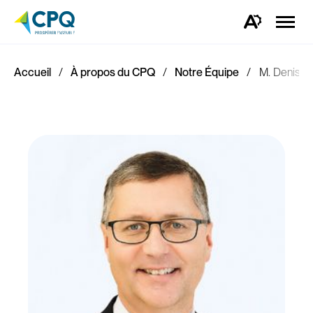
Ouvrir
la
Ouvrez
naviga
la
du
barre
site
d'outils
d'accessibilité.
Accueil
À propos du CPQ
Notre Équipe
M. Denis R