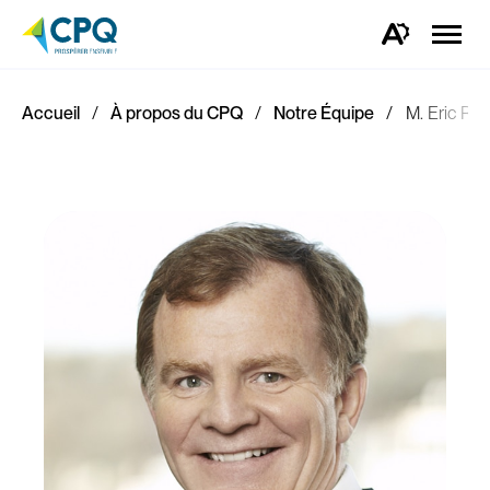
Ouvrir
la
Ouvrez
naviga
la
du
barre
site
d'outils
d'accessibilité.
Accueil
À propos du CPQ
Notre Équipe
M. Eric Ric