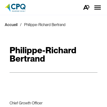
Ouvrir
la
Ouvrez
naviga
la
du
barre
site
d'outils
d'accessibilité.
Accueil
Philippe-Richard Bertrand
Philippe-Richard
Bertrand
Chief Growth Officer