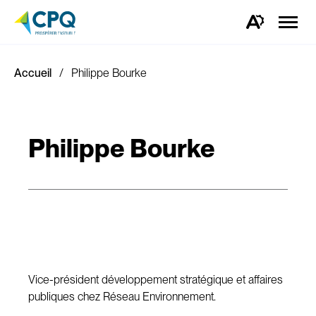
Ouvrir
la
Ouvrez
naviga
la
du
barre
site
d'outils
d'accessibilité.
Accueil
Philippe Bourke
Philippe Bourke
Vice-président développement stratégique et affaires
publiques chez Réseau Environnement.