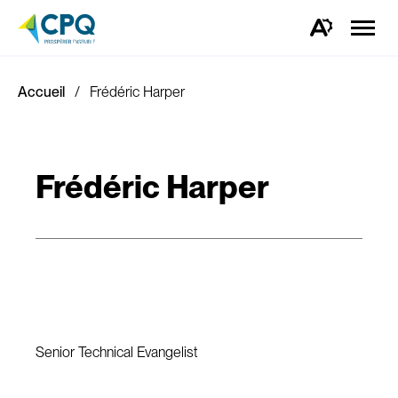
Ouvrir
la
Ouvrez
naviga
la
du
barre
site
d'outils
d'accessibilité.
Accueil
Frédéric Harper
Frédéric Harper
Senior Technical Evangelist