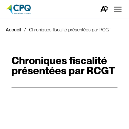
Ouvrir
la
Ouvrez
naviga
la
du
barre
site
d'outils
d'accessibilité.
Accueil
Chroniques fiscalité présentées par RCGT
Chroniques fiscalité
présentées par RCGT