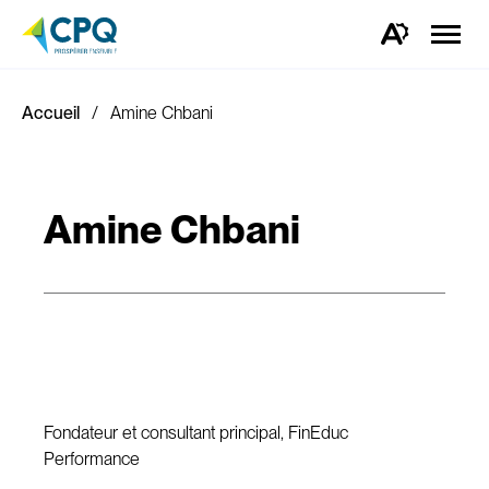
Ouvrir
la
Ouvrez
naviga
la
du
barre
site
d'outils
d'accessibilité.
Accueil
Amine Chbani
Amine Chbani
Fondateur et consultant principal, FinEduc
Performance