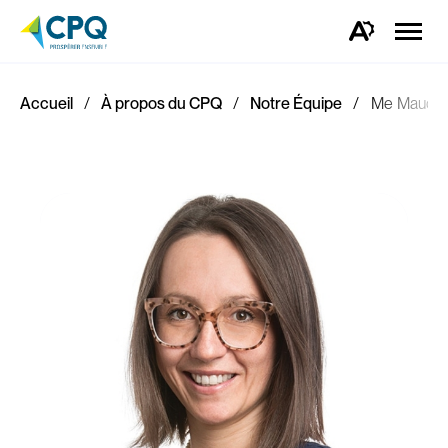
Ouvrir
la
Ouvrez
naviga
la
du
barre
site
d'outils
d'accessibilité.
Accueil
À propos du CPQ
Notre Équipe
Me Maude 