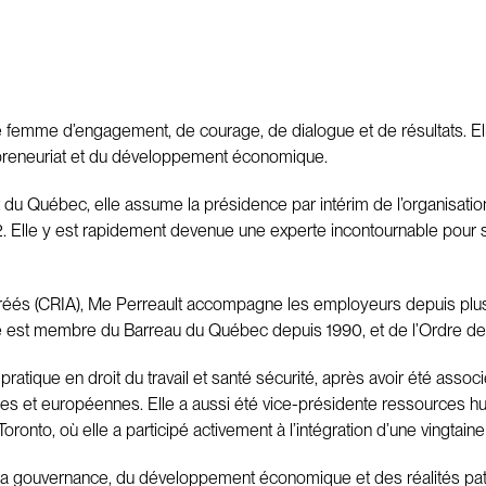
e femme d’engagement, de courage, de dialogue et de résultats. Elle
ntrepreneuriat et du développement économique.
u Québec, elle assume la présidence par intérim de l’organisation
022. Elle y est rapidement devenue une experte incontournable pour
agréés (CRIA), Me Perreault accompagne les employeurs depuis plus
 Elle est membre du Barreau du Québec depuis 1990, et de l’Ordre
ratique en droit du travail et santé sécurité, après avoir été asso
es et européennes. Elle a aussi été vice-présidente ressources huma
onto, où elle a participé activement à l’intégration d’une vingtaine
 la gouvernance, du développement économique et des réalités patro