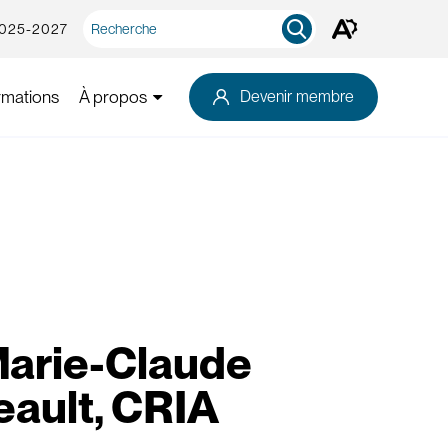
Recherche
2025-2027
Ouvrez
rapide
la
barre
d'outils
rmations
À propos
Devenir membre
d'accessibilité.
arie-Claude
eault, CRIA