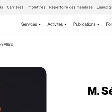
as
Carrières
Infolettres
Répertoire des membres
Enjeux 
Services
Activités
Publications
Fo
n Allard
M. S