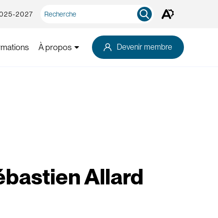
Recherche
2025-2027
Ouvrez
rapide
la
barre
d'outils
rmations
À propos
Devenir membre
d'accessibilité.
ébastien Allard