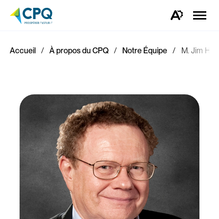
Ouvrir
la
Ouvrez
naviga
la
du
barre
site
d'outils
d'accessibilité.
Accueil
À propos du CPQ
Notre Équipe
M. Jim Hewi