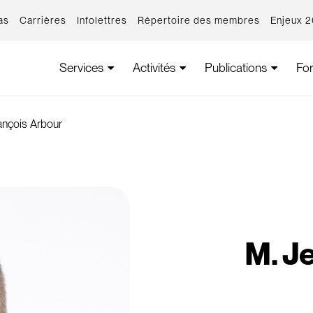
as
Carrières
Infolettres
Répertoire des membres
Enjeux 
Services
Activités
Publications
Fo
ançois Arbour
M. J