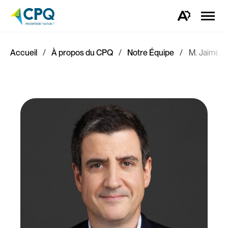
Ouvrir
la
Ouvrez
naviga
la
du
barre
site
d'outils
d'accessibilité.
Accueil
À propos du CPQ
Notre Équipe
M. Jaime F