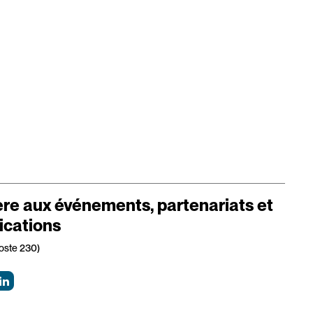
ère aux événements, partenariats et
cations
oste 230)
LinkedIn