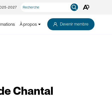
Recherche
2025-2027
Ouvrez
rapide
la
barre
d'outils
rmations
À propos
Devenir membre
d'accessibilité.
de Chantal