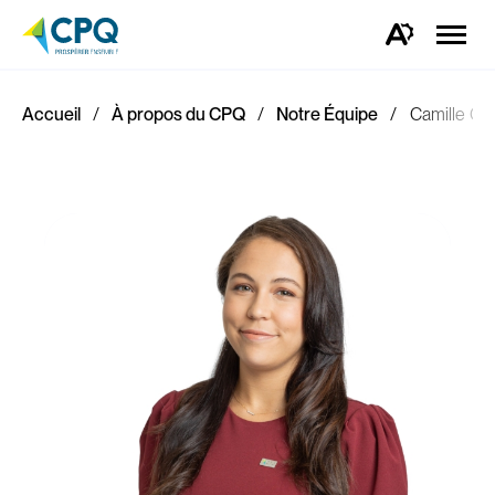
Ouvrir
la
Ouvrez
naviga
la
du
barre
site
d'outils
d'accessibilité.
Accueil
À propos du CPQ
Notre Équipe
Camille Gal