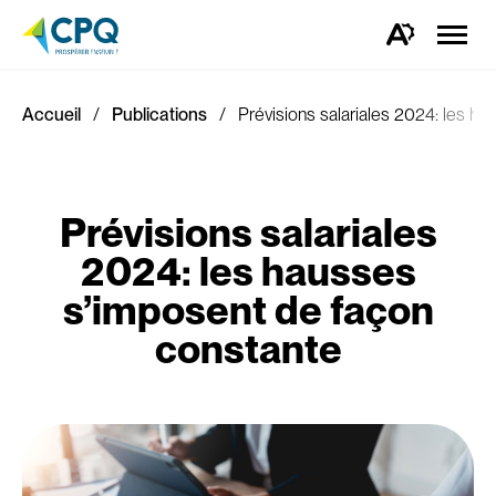
Ouvrir
la
Ouvrez
naviga
la
du
barre
site
d'outils
d'accessibilité.
Accueil
Publications
Prévisions salariales 2024: les h
Prévisions salariales
2024: les hausses
s’imposent de façon
constante