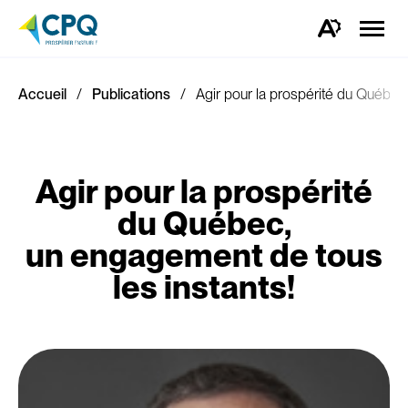
Ouvrir
la
Ouvrez
naviga
la
du
barre
site
d'outils
d'accessibilité.
Accueil
Publications
Agir pour la prospérité du Québec
Agir pour la prospérité
du Québec,
un engagement de tous
les instants!