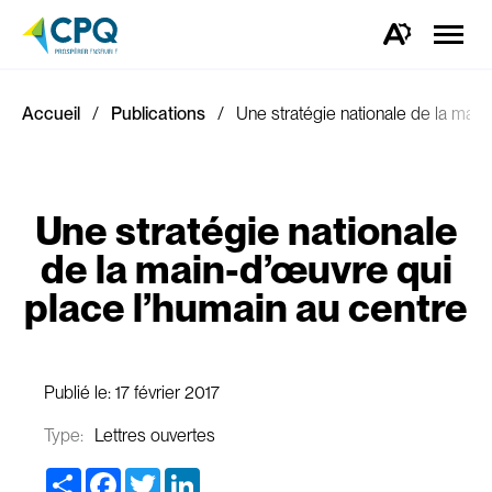
Ouvrir
la
Ouvrez
naviga
la
du
barre
site
d'outils
d'accessibilité.
Accueil
Publications
Une stratégie nationale de la main
Une stratégie nationale
de la main-d’œuvre qui
place l’humain au centre
Publié le:
17 février 2017
Type:
Lettres ouvertes
Share
Facebook
Twitter
LinkedIn