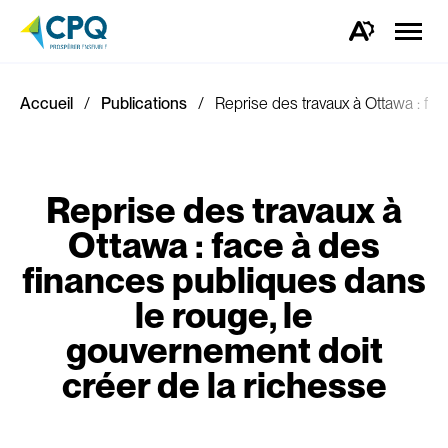
Ouvrir
la
Ouvrez
naviga
la
du
barre
site
d'outils
d'accessibilité.
Accueil
Publications
Reprise des travaux à Ottawa : fac
Reprise des travaux à
Ottawa : face à des
finances publiques dans
le rouge, le
gouvernement doit
créer de la richesse