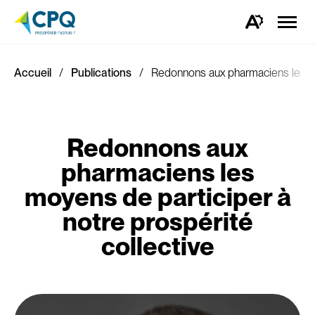
Ouvrir
la
Ouvrez
naviga
la
du
barre
site
d'outils
d'accessibilité.
Accueil
Publications
Redonnons aux pharmaciens les moy
Redonnons aux
pharmaciens les
moyens de participer à
notre prospérité
collective