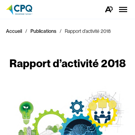
Ouvrir
la
Ouvrez
naviga
la
du
barre
site
d'outils
d'accessibilité.
Accueil
Publications
Rapport d'activité 2018
Rapport d’activité 2018