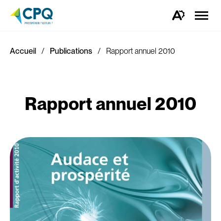
Ouvrir
la
Ouvrez
naviga
la
du
barre
site
d'outils
d'accessibilité.
Accueil
Publications
Rapport annuel 2010
Rapport annuel 2010