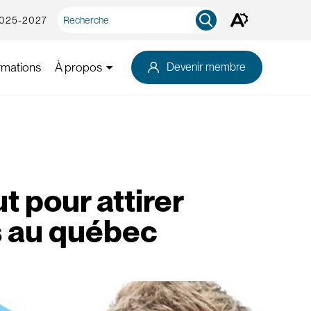
Recherche
2025-2027
Ouvrez
rapide
la
barre
d'outils
rmations
À propos
Devenir membre
d'accessibilité.
t pour attirer
s au québec