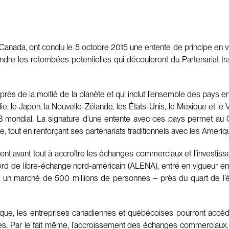
Canada, ont conclu le 5 octobre 2015 une entente de principe en 
dre les retombées potentielles qui découleront du Partenariat tr
rès de la moitié de la planète et qui inclut l’ensemble des pays 
ralie, le Japon, la Nouvelle-Zélande, les États-Unis, le Mexique et
mondial. La signature d’une entente avec ces pays permet au C
, tout en renforçant ses partenariats traditionnels avec les Amériq
nt avant tout à accroître les échanges commerciaux et l’investiss
Accord de libre-échange nord-américain (ALENA), entré en vigueur 
 à un marché de 500 millions de personnes – près du quart de 
fique, les entreprises canadiennes et québécoises pourront accéde
ales. Par le fait même, l’accroissement des échanges commerciaux