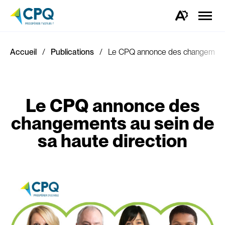
Ouvrir
la
Ouvrez
naviga
la
du
barre
site
d'outils
d'accessibilité.
Accueil
Publications
Le CPQ annonce des changements 
Le CPQ annonce des
changements au sein de
sa haute direction