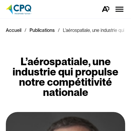
Ouvrir
la
Ouvrez
naviga
la
du
barre
site
d'outils
d'accessibilité.
Accueil
Publications
L'aérospatiale, une industrie qui pr
L’aérospatiale, une
industrie qui propulse
notre compétitivité
nationale​