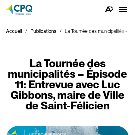
Ouvrir
la
Ouvrez
naviga
la
du
barre
site
d'outils
d'accessibilité.
Accueil
Publications
La Tournée des municipalités - Épi
La Tournée des
municipalités – Épisode
11: Entrevue avec Luc
Gibbons, maire de Ville
de Saint-Félicien