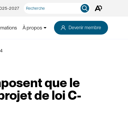
Recherche
2025-2027
Ouvrez
rapide
la
barre
d'outils
rmations
À propos
Devenir membre
d'accessibilité.
-4
mposent que le
rojet de loi C-