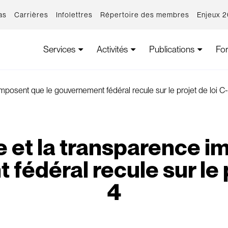
as
Carrières
Infolettres
Répertoire des membres
Enjeux 
Services
Activités
Publications
Fo
mposent que le gouvernement fédéral recule sur le projet de loi C
 et la transparence i
édéral recule sur le p
4