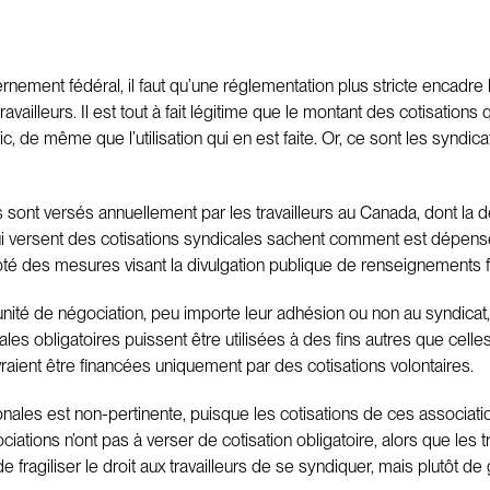
ment fédéral, il faut qu’une réglementation plus stricte encadre la 
illeurs. Il est tout à fait légitime que le montant des cotisations q
ic, de même que l’utilisation qui en est faite. Or, ce sont les synd
 sont versés annuellement par les travailleurs au Canada, dont la
rs qui versent des cotisations syndicales sachent comment est dépen
dopté des mesures visant la divulgation publique de renseignements 
 unité de négociation, peu importe leur adhésion ou non au syndicat
s obligatoires puissent être utilisées à des fins autres que celles li
raient être financées uniquement par des cotisations volontaires.
nales est non-pertinente, puisque les cotisations de ces associati
tions n’ont pas à verser de cotisation obligatoire, alors que les tra
de fragiliser le droit aux travailleurs de se syndiquer, mais plutôt de