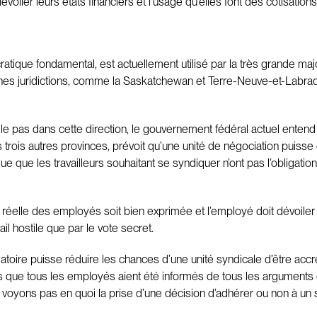
évoiler leurs états financiers et l’usage qu’elles font des cotisati
cratique fondamental, est actuellement utilisé par la très grande m
aines juridictions, comme la Saskatchewan et Terre-Neuve-et-Labra
le pas dans cette direction, le gouvernement fédéral actuel entend 
rois autres provinces, prévoit qu’une unité de négociation puisse
ue que les travailleurs souhaitant se syndiquer n’ont pas l’obligati
é réelle des employés soit bien exprimée et l’employé doit dévoiler
ail hostile que par le vote secret.
toire puisse réduire les chances d’une unité syndicale d’être accréd
rès que tous les employés aient été informés de tous les arguments 
 voyons pas en quoi la prise d’une décision d’adhérer ou non à un s