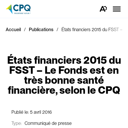
Ouvrir
la
Ouvrez
naviga
la
du
barre
site
d'outils
d'accessibilité.
Accueil
Publications
États financiers 2015 du FSST – L
États financiers 2015 du
FSST – Le Fonds est en
très bonne santé
financière, selon le CPQ
Publié le:
5 avril 2016
Type:
Communiqué de presse