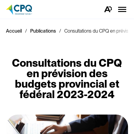
Ouvrir
la
Ouvrez
naviga
la
du
barre
site
d'outils
d'accessibilité.
Accueil
Publications
Consultations du CPQ en prévisio
Consultations du CPQ
en prévision des
budgets provincial et
fédéral 2023-2024