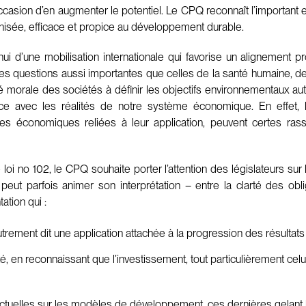
occasion d’en augmenter le potentiel. Le CPQ reconnaît l’important
sée, efficace et propice au développement durable.
ui d’une mobilisation internationale qui favorise un alignement pr
s questions aussi importantes que celles de la santé humaine, de 
ité morale des sociétés à définir les objectifs environnementaux 
 avec les réalités de notre système économique. En effet, le
es économiques reliées à leur application, peuvent certes ras
oi no 102, le CPQ souhaite porter l’attention des législateurs sur l
eut parfois animer son interprétation – entre la clarté des obl
ation qui :
trement dit une application attachée à la progression des résultats p
ité, en reconnaissant que l’investissement, tout particulièrement celu
ctuelles sur les modèles de développement, ces dernières gelant les