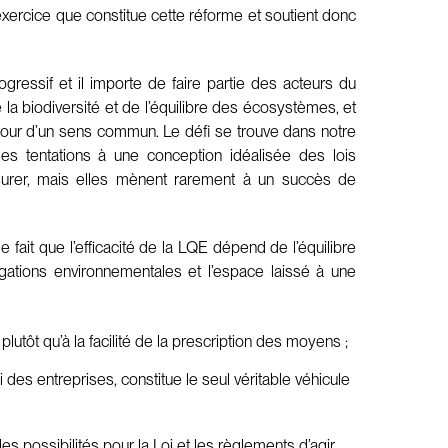
 exercice que constitue cette réforme et soutient donc
ogressif et il importe de faire partie des acteurs du
la biodiversité et de l’équilibre des écosystèmes, et
autour d’un sens commun. Le défi se trouve dans notre
s tentations à une conception idéalisée des lois
surer, mais elles mènent rarement à un succès de
e fait que l’efficacité de la LQE dépend de l’équilibre
igations environnementales et l’espace laissé à une
lutôt qu’à la facilité de la prescription des moyens ;
i des entreprises, constitue le seul véritable véhicule
 possibilités pour la Loi et les règlements d’agir