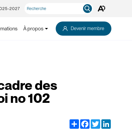
Recherche
2025-2027
Ouvrez
rapide
la
barre
d'outils
rmations
À propos
Devenir membre
d'accessibilité.
cadre des
oi no 102
Share
Facebook
Twitter
LinkedIn