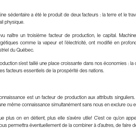
e sédentaire a été le produit de deux facteurs : la terre et le travai
ail physique.
 a vu naître un troisième facteur de production, le capital. Mach
rgétiques comme la vapeur et l’électricité, ont modifié en pro
striel du Québec.
oduction s’est taillé une place croissante dans nos économies : la 
des facteurs essentiels de la prospérité des nations.
 connaissance est un facteur de production aux attributs singuliers
une même connaissance simultanément sans nous en exclure ou en r
e plus on en détient, plus elle s’avère utile! C’est ce qu’on app
 permettra éventuellement de la combiner à d’autres, de faire de